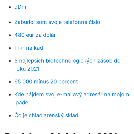
qDm
Zabudol som svoje telefónne číslo
480 eur za dolár
1 lkr na kad
5 najlepších biotechnologických zásob do
roku 2021
65 000 mínus 20 percent
Kde nájdem svoj e-mailový adresár na mojom
ipade
Čo je chladiarenský sklad