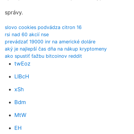
správy.
slovo cookies podvádza citron 16
rsi nad 60 akcií nse
prevádzať 19000 inr na americké doláre
aký je najlepší čas dňa na nákup kryptomeny
ako spustiť ťažbu bitcoinov reddit
twEoz
LlBcH
xSh
Bdm
MtW
EH