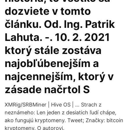
dozviete v tomto
článku. Od. Ing. Patrik
Lahuta. -. 10. 2. 2021
ktorý stále zostáva
najobľúbenejším a
najcennejším, ktorý v
zásade načrtol S
XMRig/SRBMiner | Hive OS | … Strach z
neznámeho: Len jeden z desiatich ľudí chápe,
ako fungujú kryptomeny. Tweet; Značky: bitcoin
kryptomeny. O autorovi.