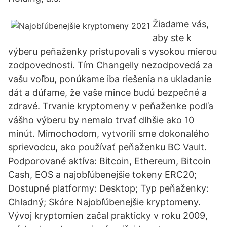
Žiadame vás,
aby ste k
výberu peňaženky pristupovali s vysokou mierou
zodpovednosti. Tím Changelly nezodpovedá za
vašu voľbu, ponúkame iba riešenia na ukladanie
dát a dúfame, že vaše mince budú bezpečné a
zdravé. Trvanie kryptomeny v peňaženke podľa
vášho výberu by nemalo trvať dlhšie ako 10
minút. Mimochodom, vytvorili sme dokonalého
sprievodcu, ako používať peňaženku BC Vault.
Podporované aktíva: Bitcoin, Ethereum, Bitcoin
Cash, EOS a najobľúbenejšie tokeny ERC20;
Dostupné platformy: Desktop; Typ peňaženky:
Chladný; Skóre Najobľúbenejšie kryptomeny.
Vývoj kryptomien začal prakticky v roku 2009,