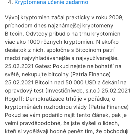
Kryptomena učenie zadarmo
Vývoj kryptomien začal prakticky v roku 2009,
príchodom dnes najznámejšej kryptomeny
Bitcoin. Odvtedy pribudlo na trhu kryptomien
viac ako 1000 rôznych kryptomien. Niekoľko
desiatok z nich, spoločne s Bitcoinom patrí
medzi najvyhľadávanejšie a najvyužívanejšie.
25.02.2021 Gates: Pokud nejste nejbohatší na
světě, nekupujte bitcoiny (Patria Finance)
25.02.2021 Bitcoin nad 50 000 USD a čekání na
opravdový test (Investičníweb, s.r.o.) 25.02.2021
Rogoff: Demokratizace trhů je v pořádku, o
kryptoměnách rozhodnou vlády (Patria Finance)
Pokud se vám podařilo najít tento článek, pak je
velmi pravděpodobné, že jste slyšeli o lidech,
kteří si vydělávají hodně peněz tím, že obchodují