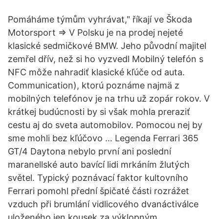
Pomáháme týmům vyhrávat," říkají ve Škoda
Motorsport ⇒ V Polsku je na prodej nejeté
klasické sedmičkové BMW. Jeho původní majitel
zemřel dřív, než si ho vyzvedl Mobilný telefón s
NFC môže nahradiť klasické kľúče od auta.
Communication), ktorú poznáme najmä z
mobilných telefónov je na trhu už zopár rokov. V
krátkej budúcnosti by si však mohla preraziť
cestu aj do sveta automobilov. Pomocou nej by
sme mohli bez kľúčovo … Legenda Ferrari 365
GT/4 Daytona nebylo první ani poslední
maranellské auto bavící lidi mrkáním žlutých
světel. Typický poznávací faktor kultovního
Ferrari pomohl přední špičaté části rozrážet
vzduch při brumlání vidlicového dvanáctiválce
uloženého jen kousek za výklopným