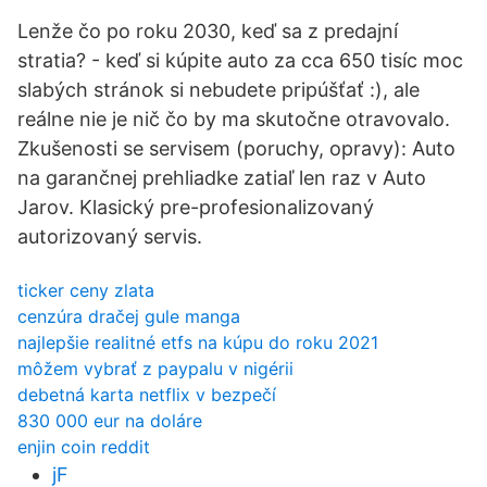
Lenže čo po roku 2030, keď sa z predajní
stratia? - keď si kúpite auto za cca 650 tisíc moc
slabých stránok si nebudete pripúšťať :), ale
reálne nie je nič čo by ma skutočne otravovalo.
Zkušenosti se servisem (poruchy, opravy): Auto
na garančnej prehliadke zatiaľ len raz v Auto
Jarov. Klasický pre-profesionalizovaný
autorizovaný servis.
ticker ceny zlata
cenzúra dračej gule manga
najlepšie realitné etfs na kúpu do roku 2021
môžem vybrať z paypalu v nigérii
debetná karta netflix v bezpečí
830 000 eur na doláre
enjin coin reddit
jF