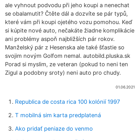
ale vyhnout podvodu při jeho koupi a nenechat
se obalamutit? Čtěte dál a dozvíte se pár typů,
které vám při koupi ojetého vozu pomohou. Keď
si kúpite nové auto, nečakáte žiadne komplikácie
ani problémy aspoň najbližších pár rokov.
Manželský pár z Hesenska ale také šťastie so
svojim novým Golfom nemal. autobild.pluska.sk
Porad si myslim, ze veteran (pokud to neni ten
Zigul a podobny sroty) neni auto pro chudy.
01.06.2021
Republica de costa rica 100 kolónií 1997
T mobilná sim karta predplatená
Ako pridať peniaze do venmo