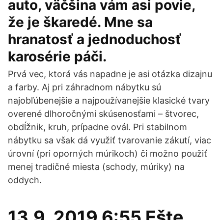
auto, väčšina vám asi povie,
že je škaredé. Mne sa
hranatosť a jednoduchosť
karosérie páči.
Prvá vec, ktorá vás napadne je asi otázka dizajnu
a farby. Aj pri záhradnom nábytku sú
najobľúbenejšie a najpoužívanejšie klasické tvary
overené dlhoročnými skúsenosťami – štvorec,
obdĺžnik, kruh, prípadne ovál. Pri stabilnom
nábytku sa však dá využiť tvarovanie zákutí, viac
úrovní (pri oporných múrikoch) či možno použiť
menej tradičné miesta (schody, múriky) na
oddych.
13.9. 2019 6:55 Ešte