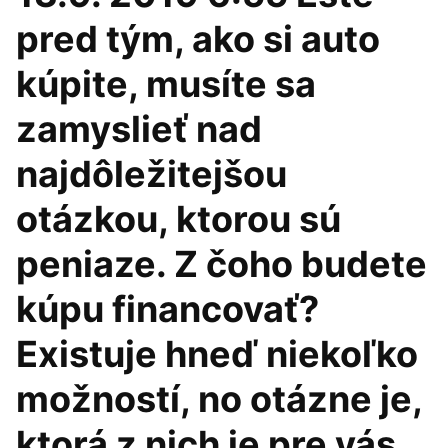
pred tým, ako si auto
kúpite, musíte sa
zamyslieť nad
najdôležitejšou
otázkou, ktorou sú
peniaze. Z čoho budete
kúpu financovať?
Existuje hneď niekoľko
možností, no otázne je,
ktorá z nich je pre vás