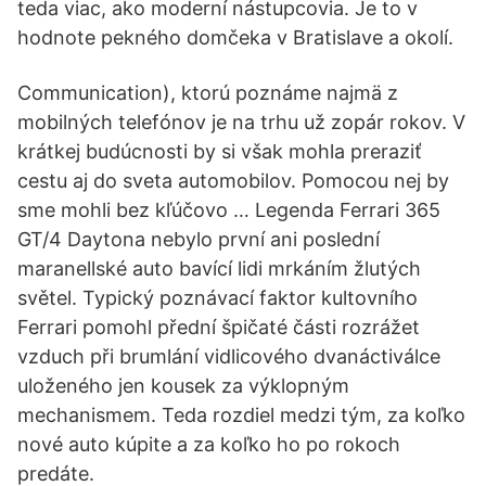
teda viac, ako moderní nástupcovia. Je to v
hodnote pekného domčeka v Bratislave a okolí.
Communication), ktorú poznáme najmä z
mobilných telefónov je na trhu už zopár rokov. V
krátkej budúcnosti by si však mohla preraziť
cestu aj do sveta automobilov. Pomocou nej by
sme mohli bez kľúčovo … Legenda Ferrari 365
GT/4 Daytona nebylo první ani poslední
maranellské auto bavící lidi mrkáním žlutých
světel. Typický poznávací faktor kultovního
Ferrari pomohl přední špičaté části rozrážet
vzduch při brumlání vidlicového dvanáctiválce
uloženého jen kousek za výklopným
mechanismem. Teda rozdiel medzi tým, za koľko
nové auto kúpite a za koľko ho po rokoch
predáte.