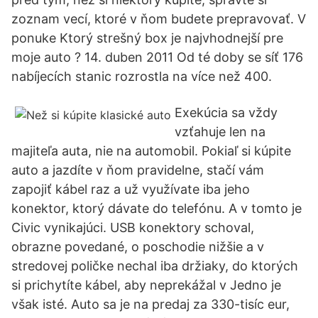
zoznam vecí, ktoré v ňom budete prepravovať. V
ponuke Ktorý strešný box je najvhodnejší pre
moje auto ? 14. duben 2011 Od té doby se síť 176
nabíjecích stanic rozrostla na více než 400.
Exekúcia sa vždy
vzťahuje len na
majiteľa auta, nie na automobil. Pokiaľ si kúpite
auto a jazdíte v ňom pravidelne, stačí vám
zapojiť kábel raz a už využívate iba jeho
konektor, ktorý dávate do telefónu. A v tomto je
Civic vynikajúci. USB konektory schoval,
obrazne povedané, o poschodie nižšie a v
stredovej poličke nechal iba držiaky, do ktorých
si prichytíte kábel, aby neprekážal v Jedno je
však isté. Auto sa je na predaj za 330-tisíc eur,