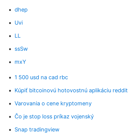
dhep
Uvi
LL
ssSw
mxY
1 500 usd na cad rbc
Kúpiť bitcoinovú hotovostnú aplikáciu reddit
Varovania o cene kryptomeny
Čo je stop loss príkaz vojenský
Snap tradingview