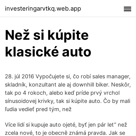
investeringarvtkq.web.app
Než si kúpite
klasické auto
28. júl 2016 Vypočujete si, čo robí sales manager,
skladník, konzultant ale aj downhill biker. Neskôr,
tak po 4 rokoch, alebo keď príde prvý vrchol
sínusoidovej krivky, tak si kúpite auto. Čo by mali
ľudia vedieť pred tým, než
Více lidí si kupuje auto ojeté, byť jen pár let” než
zcela nové, to je obecně známá pravda. Jak se