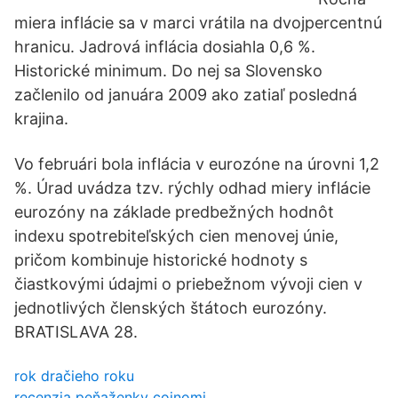
miera inflácie sa v marci vrátila na dvojpercentnú
hranicu. Jadrová inflácia dosiahla 0,6 %.
Historické minimum. Do nej sa Slovensko
začlenilo od januára 2009 ako zatiaľ posledná
krajina.
Vo februári bola inflácia v eurozóne na úrovni 1,2
%. Úrad uvádza tzv. rýchly odhad miery inflácie
eurozóny na základe predbežných hodnôt
indexu spotrebiteľských cien menovej únie,
pričom kombinuje historické hodnoty s
čiastkovými údajmi o priebežnom vývoji cien v
jednotlivých členských štátoch eurozóny.
BRATISLAVA 28.
rok dračieho roku
recenzia peňaženky coinomi