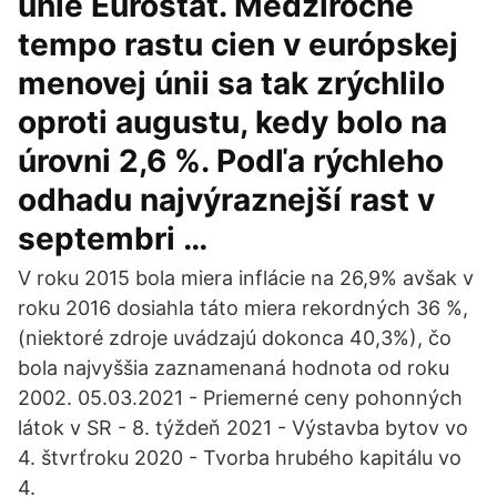
únie Eurostat. Medziročné
tempo rastu cien v európskej
menovej únii sa tak zrýchlilo
oproti augustu, kedy bolo na
úrovni 2,6 %. Podľa rýchleho
odhadu najvýraznejší rast v
septembri …
V roku 2015 bola miera inflácie na 26,9% avšak v
roku 2016 dosiahla táto miera rekordných 36 %,
(niektoré zdroje uvádzajú dokonca 40,3%), čo
bola najvyššia zaznamenaná hodnota od roku
2002. 05.03.2021 - Priemerné ceny pohonných
látok v SR - 8. týždeň 2021 - Výstavba bytov vo
4. štvrťroku 2020 - Tvorba hrubého kapitálu vo
4.