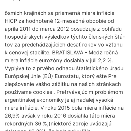
ôsmich krajinách sa priemerná miera inflácie
HICP za hodnotené 12-mesačné obdobie od
apríla 2011 do marca 2012 posudzuje z pohľadu
hospodárskych výsledkov týchto členských štá-
tov za predchádzajúcich desať rokov vo vzťahu
k cenovej stabilite. BRATISLAVA - Medziročná
miera inflácie eurozóny dosiahla v júli 2,2 %.
Vyplýva to z prvého odhadu štatistického úradu
Európskej únie (EÚ) Eurostatu, ktorý ešte Pre
zlepšovanie vášho zážitku na našich stránkach
používame cookies . Pretrvávajúcim problémom
argentínskej ekonomiky je aj naďalej vysoká
miera inflácie. V roku 2015 bola miera inflácie na
26,9% avšak v roku 2016 dosiahla táto miera
rekordných 36 %,(niektoré zdroje uvádzajú