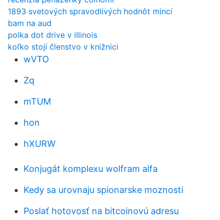
1893 svetových spravodlivých hodnôt mincí
bam na aud
polka dot drive v illinois
koľko stojí členstvo v knižnici
wVTO
Zq
mTUM
hon
hXURW
Konjugát komplexu wolfram alfa
Kedy sa urovnaju spionarske moznosti
Poslať hotovosť na bitcoinovú adresu