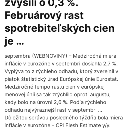
zvýšili o 0,3 %.
Februárový rast
spotrebiteľských cien
je …
septembra (WEBNOVINY) – Medziročná miera
inflácie v eurozóne v septembri dosiahla 2,7 %.
Vyplýva to z rýchleho odhadu, ktorý zverejnil v
piatok štatistický úrad Európskej únie Eurostat.
Medziročné tempo rastu cien v európskej
menovej únii sa tak zrýchlilo oproti augustu,
kedy bolo na úrovni 2,6 %. Podľa rýchleho
odhadu najvýraznejší rast v septembri …
Dôležitou správou posledného týždňa bola miera
inflácie v eurozóne – CPI Flesh Estimate y/y.