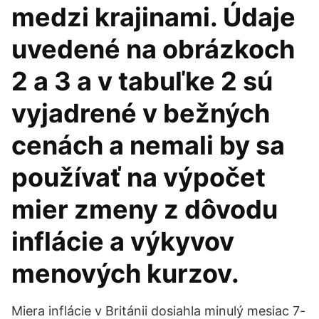
medzi krajinami. Údaje
uvedené na obrázkoch
2 a 3 a v tabuľke 2 sú
vyjadrené v bežných
cenách a nemali by sa
používať na výpočet
mier zmeny z dôvodu
inflácie a výkyvov
menových kurzov.
Miera inflácie v Británii dosiahla minulý mesiac 7-