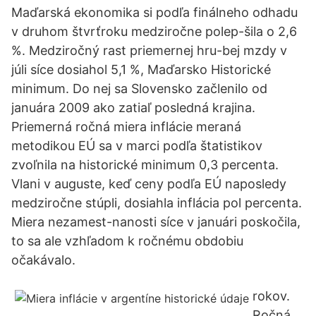
Maďarská ekonomika si podľa finálneho odhadu
v druhom štvrťroku medziročne polep-šila o 2,6
%. Medziročný rast priemernej hru-bej mzdy v
júli síce dosiahol 5,1 %, Maďarsko Historické
minimum. Do nej sa Slovensko začlenilo od
januára 2009 ako zatiaľ posledná krajina.
Priemerná ročná miera inflácie meraná
metodikou EÚ sa v marci podľa štatistikov
zvoľnila na historické minimum 0,3 percenta.
Vlani v auguste, keď ceny podľa EÚ naposledy
medziročne stúpli, dosiahla inflácia pol percenta.
Miera nezamest-nanosti síce v januári poskočila,
to sa ale vzhľadom k ročnému obdobiu
očakávalo.
rokov.
Ročná