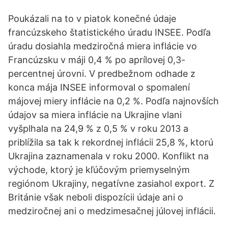
Poukázali na to v piatok konečné údaje
francúzskeho štatistického úradu INSEE. Podľa
úradu dosiahla medziročná miera inflácie vo
Francúzsku v máji 0,4 % po aprílovej 0,3-
percentnej úrovni. V predbežnom odhade z
konca mája INSEE informoval o spomalení
májovej miery inflácie na 0,2 %. Podľa najnovších
údajov sa miera inflácie na Ukrajine vlani
vyšplhala na 24,9 % z 0,5 % v roku 2013 a
priblížila sa tak k rekordnej inflácii 25,8 %, ktorú
Ukrajina zaznamenala v roku 2000. Konflikt na
východe, ktorý je kľúčovým priemyselným
regiónom Ukrajiny, negatívne zasiahol export. Z
Británie však neboli dispozícii údaje ani o
medziročnej ani o medzimesačnej júlovej inflácii.