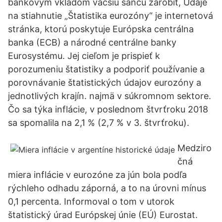
bankovým vkladom väčšiu šancu zarobiť, Údaje
na stiahnutie „Štatistika eurozóny“ je internetová
stránka, ktorú poskytuje Európska centrálna
banka (ECB) a národné centrálne banky
Eurosystému. Jej cieľom je prispieť k
porozumeniu štatistiky a podporiť používanie a
porovnávanie štatistických údajov eurozóny a
jednotlivých krajín. najmä v súkromnom sektore.
Čo sa týka inflácie, v poslednom štvrťroku 2018
sa spomalila na 2,1 % (2,7 % v 3. štvrťroku).
Medziro
čná
miera inflácie v eurozóne za jún bola podľa
rýchleho odhadu záporná, a to na úrovni mínus
0,1 percenta. Informoval o tom v utorok
štatistický úrad Európskej únie (EÚ) Eurostat.