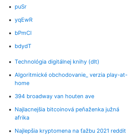
puSr
yqEwR
bPmCl
bdydT
Technológia digitálnej knihy (dlt)
Algoritmické obchodovanie_ verzia play-at-
home
394 broadway van houten ave
Najlacnejšia bitcoinová peňaženka južná
afrika
Najlepšia kryptomena na ťažbu 2021 reddit