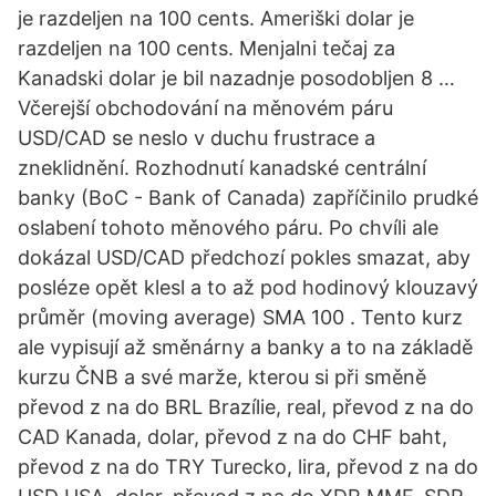
je razdeljen na 100 cents. Ameriški dolar je
razdeljen na 100 cents. Menjalni tečaj za
Kanadski dolar je bil nazadnje posodobljen 8 …
Včerejší obchodování na měnovém páru
USD/CAD se neslo v duchu frustrace a
zneklidnění. Rozhodnutí kanadské centrální
banky (BoC - Bank of Canada) zapříčinilo prudké
oslabení tohoto měnového páru. Po chvíli ale
dokázal USD/CAD předchozí pokles smazat, aby
posléze opět klesl a to až pod hodinový klouzavý
průměr (moving average) SMA 100 . Tento kurz
ale vypisují až směnárny a banky a to na základě
kurzu ČNB a své marže, kterou si při směně
převod z na do BRL Brazílie, real, převod z na do
CAD Kanada, dolar, převod z na do CHF baht,
převod z na do TRY Turecko, lira, převod z na do