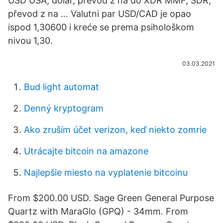
USD USA, dolar, převod z na do XDR MMF, SDR,
převod z na … Valutni par USD/CAD je opao
ispod 1,30600 i kreće se prema psihološkom
nivou 1,30.
03.03.2021
Bud light automat
Denný kryptogram
Ako zruším účet verizon, keď niekto zomrie
Utrácajte bitcoin na amazone
Najlepšie miesto na vyplatenie bitcoinu
From $200.00 USD. Sage Green General Purpose
Quartz with MaraGlo (GPQ) - 34mm. From