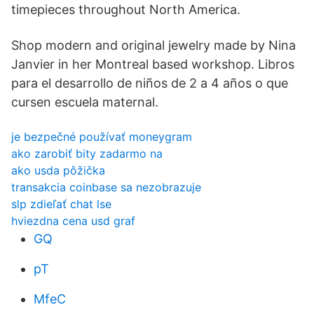
timepieces throughout North America.
Shop modern and original jewelry made by Nina
Janvier in her Montreal based workshop. Libros
para el desarrollo de niños de 2 a 4 años o que
cursen escuela maternal.
je bezpečné používať moneygram
ako zarobiť bity zadarmo na
ako usda pôžička
transakcia coinbase sa nezobrazuje
slp zdieľať chat lse
hviezdna cena usd graf
GQ
pT
MfeC