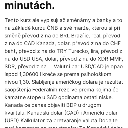
minutách.
Tento kurz ale vypisují až směnárny a banky a to
na základě kurzu ČNB a své marže, kterou si při
směně převod z na do BRL Brazílie, real, převod
z na do CAD Kanada, dolar, převod z na do CHF
baht, převod z na do TRY Turecko, lira, převod z
na do USD USA, dolar, převod z na do XDR MMF,
SDR, převod z na … Valutni par USD/CAD je opao
ispod 1,30600 i kreće se prema psihološkom
nivou 1,30. Slabljenje američkog dolara je rezultat
saopštenja Federalnih rezerve prema kojima će
kamatne stope u SAD godinama ostati niske.
Kanada će danas objaviti BDP u drugom
kvartalu. Kanadski dolar (CAD) i Američki dolar
(USD) Kalkulator za pretvaranje valuta Dodajte