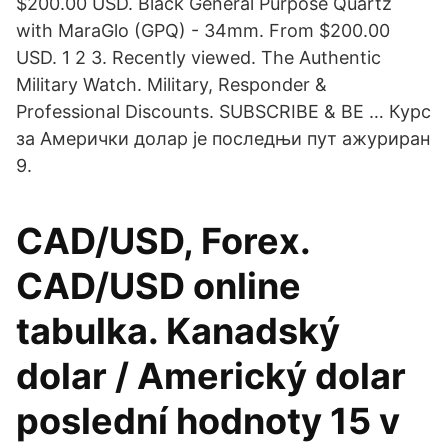
$200.00 USD. Black General Purpose Quartz
with MaraGlo (GPQ) - 34mm. From $200.00
USD. 1 2 3. Recently viewed. The Authentic
Military Watch. Military, Responder &
Professional Discounts. SUBSCRIBE & BE … Курс
за Амерички долар је последњи пут ажуриран
9.
CAD/USD, Forex.
CAD/USD online
tabulka. Kanadský
dolar / Americký dolar
poslední hodnoty 15 v