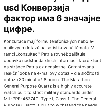
usd Конверзија
фактор има 6 значајне
цифре.
Konzultace mají formu telefonických nebo e-
mailových dotazů na sofistikovaná témata. V
rámci „konzultací“ Patria rovněž zajišťuje
dodávku nadstandardních informací, které klient
na stránce Patria.cz nenalezne. Garantovaná
reakční doba na e-mailový dotaz – dle složitosti
dotazu 30 minut až 8 hodin. The Marathon
General Purpose Quartz is a highly accurate
watch built to strict military standards under
MIL-PRF-46374G, Type I, Class 1. The General
Purpose Quartz is built to withstand the needs