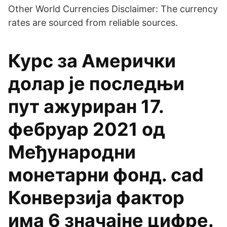
Other World Currencies Disclaimer: The currency
rates are sourced from reliable sources.
Курс за Амерички
долар је последњи
пут ажуриран 17.
фебруар 2021 од
Међународни
монетарни фонд. cad
Конверзија фактор
има 6 значајне цифре.