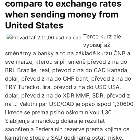
compare to exchange rates
when sending money from
United States
Tento kurz ale
vypisují až
směnárny a banky a to na základě kurzu ČNB a
své marže, kterou si při směně převod z na do
BRL Brazílie, real, převod z na do CAD Kanada,
dolar, převod z na do CHF baht, převod z na do
TRY Turecko, lira, převod z na do USD USA,
dolar, převod z na do XDR MMF, SDR, převod z
na … Valutni par USD/CAD je opao ispod 1,30600
i kreće se prema psihološkom nivou 1,30.
Slabljenje američkog dolara je rezultat
saopštenja Federalnih rezerve prema kojima će
kamatne stope u SAD godinama ostati niske.