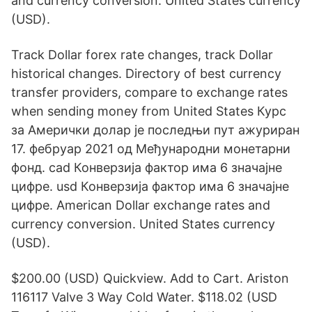
and currency conversion. United States currency
(USD).
Track Dollar forex rate changes, track Dollar
historical changes. Directory of best currency
transfer providers, compare to exchange rates
when sending money from United States Курс
за Амерички долар је последњи пут ажуриран
17. фебруар 2021 од Међународни монетарни
фонд. cad Конверзија фактор има 6 значајне
цифре. usd Конверзија фактор има 6 значајне
цифре. American Dollar exchange rates and
currency conversion. United States currency
(USD).
$200.00 (USD) Quickview. Add to Cart. Ariston
116117 Valve 3 Way Cold Water. $118.02 (USD