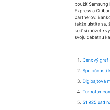
použiť Samsung P
Express a Citiba
partnerov. Bankom
takže uistite sa
keď si môžete vy
svoju debetnú ka
Cenový graf
Spoločnosti 
Digibajtová 
Turbotax.com 
51 925 usd n