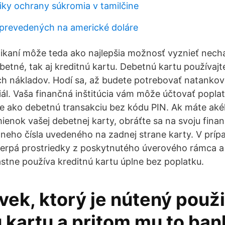
iky ochrany súkromia v tamilčine
prevedených na americké doláre
aní môže teda ako najlepšia možnosť vyznieť nechať
betné, tak aj kreditnú kartu. Debetnú kartu používaj
ch nákladov. Hodí sa, až budete potrebovať natankov
ál. Vaša finančná inštitúcia vám môže účtovať poplat
e ako debetnú transakciu bez kódu PIN. Ak máte aké
enok vašej debetnej karty, obráťte sa na svoju finan
eho čísla uvedeného na zadnej strane karty. V prípa
čerpá prostriedky z poskytnutého úverového rámca a p
astne používa kreditnú kartu úplne bez poplatku.
vek, ktorý je nútený použi
 kartu a pritom mu to ban