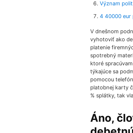
Význam polit
4 40000 eur 
V dnešnom podnik
vyhotoviť ako de
platenie firemný
spotrebný materi
ktoré spracúvam
týkajúce sa podmi
pomocou telefónn
platobnej karty 
% splátky, tak vl
Áno, člo
debetnú