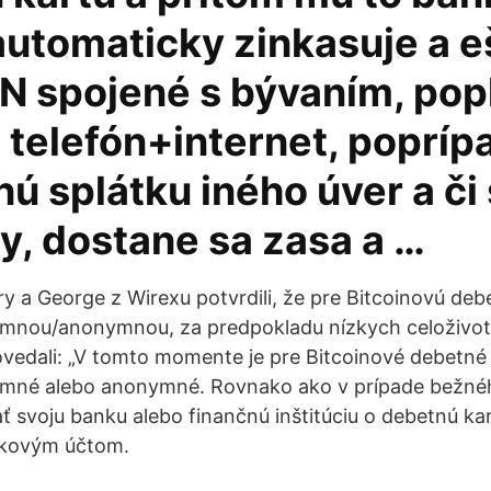
automaticky zinkasuje a e
 N spojené s bývaním, pop
 telefón+internet, poprípa
nú splátku iného úver a či
y, dostane sa zasa a …
y a George z Wirexu potvrdili, že pre Bitcoinovú deb
mnou/anonymnou, za predpokladu nízkych celoživotn
vedali: „V tomto momente je pre Bitcoinové debetné
mné alebo anonymné. Rovnako ako v prípade bežné
 svoju banku alebo finančnú inštitúciu o debetnú kar
nkovým účtom.