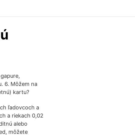
nú
ngapure,
ku. 6. Môžem na
tnú) kartu?
nych ľadovcoch a
ch a riekach 0,02
ditnú alebo
red, môžete