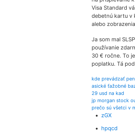
Visa Standard vá
debetnú kartu v
alebo zobrazenia
Ja som mal SLSP 
používanie zdarm
30 € ročne. To j
poplatku. Tá pod
kde prevádzať peni
asické ťažobné ba
29 usd na kad
jp morgan stock o
prečo sú všetci v 
zGX
hpqcd