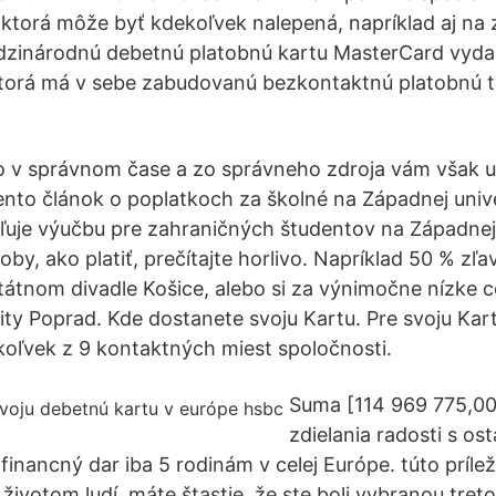
, ktorá môže byť kdekoľvek nalepená, napríklad aj na 
edzinárodnú debetnú platobnú kartu MasterCard vyda
ktorá má v sebe zabudovanú bezkontaktnú platobnú 
o v správnom čase a zo správneho zdroja vám však urč
tento článok o poplatkoch za školné na Západnej unive
uje výučbu pre zahraničných študentov na Západnej 
by, ako platiť, prečítajte horlivo. Napríklad 50 % zľa
tátnom divadle Košice, alebo si za výnimočne nízke ce
ity Poprad. Kde dostanete svoju Kartu. Pre svoju Kart
oľvek z 9 kontaktných miest spoločnosti.
Suma [114 969 775,00
zdielania radosti s o
financný dar iba 5 rodinám v celej Európe. túto príle
 životom ludí. máte štastie, že ste boli vybranou tre