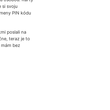
 si svoju
zmeny PIN kódu
mi poslali na
ne, teraz je to
ko mám bez