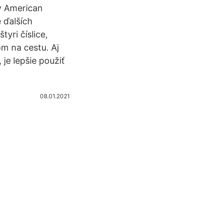
ty American
 ďalších
yri číslice,
om na cestu. Aj
je lepšie použiť
08.01.2021