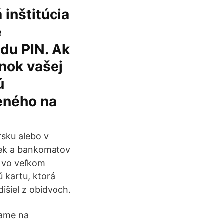
 inštitúcia
é
du PIN. Ak
nok vašej
ú
eného na
rsku alebo v
iek a bankomatov
u vo veľkom
 kartu, ktorá
išiel z obidvoch.
vame na