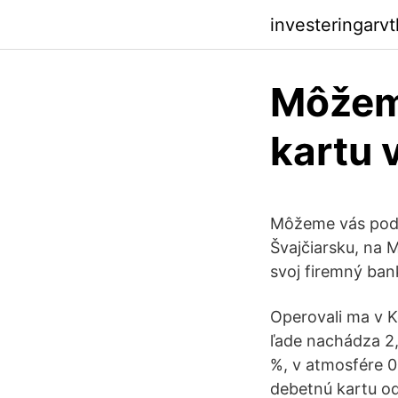
investeringarv
Môžem 
kartu 
Môžeme vás podp
Švajčiarsku, na 
svoj firemný ban
Operovali ma v K
ľade nachádza 2,
%, v atmosfére 0
debetnú kartu od