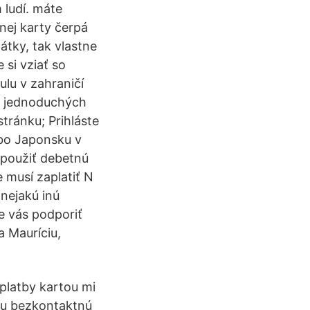
 ludí. máte
bnej karty čerpá
átky, tak vlastne
si vziať so
lu v zahraničí
to jednoduchých
tránku; Prihláste
ebo Japonsku v
 použiť debetnú
 musí zaplatiť N
 nejakú inú
e vás podporiť
a Mauríciu,
platby kartou mi
nu bezkontaktnú