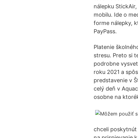
nálepku StickAir
mobilu. Ide o m
forme nálepky, 
PayPass.
Platenie školnéh
stresu. Preto si 
podrobne vysvetľ
roku 2021 a spôso
predstavenie v Š
celý deň v Aquac
osobne na ktorék
chceli poskytnút 
na prispievanie k