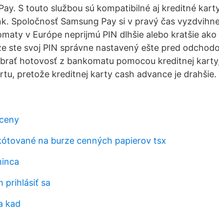
ay. S touto službou sú kompatibilné aj kreditné kar
nk. Spoločnosť Samsung Pay si v pravý čas vyzdvihne
aty v Európe neprijmú PIN dlhšie alebo kratšie ako št
, že ste svoj PIN správne nastavený ešte pred odchod
brať hotovosť z bankomatu pomocou kreditnej karty, 
rtu, pretože kreditnej karty cash advance je drahšie.
 ceny
kótované na burze cenných papierov tsx
minca
prihlásiť sa
a kad