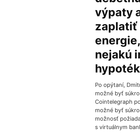
výpaty 
zaplatiť
energie,
nejakú i
hypoték
Po opýtaní, Dmitr
možné byť súkro
Cointelegraph po
možné byť súkro
možnosť požiadať
s virtuálnym ba