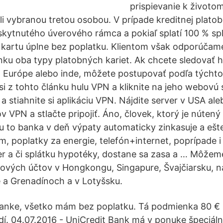
prispievanie k životom
oli vybranou tretou osobou. V prípade kreditnej plato
skytnutého úverového rámca a pokiaľ splatí 100 % spl
 kartu úplne bez poplatku. Klientom však odporúčame 
ku oba typy platobných kariet. Ak chcete sledovať hu
ii, Európe alebo inde, môžete postupovať podľa tých
i z tohto článku hulu VPN a kliknite na jeho webovú s
a stiahnite si aplikáciu VPN. Nájdite server v USA al
 VPN a stlačte pripojiť. Áno, človek, ktorý je nútený
u to banka v deň výpaty automaticky zinkasuje a ešte
m, poplatky za energie, telefón+internet, poprípade i
er a či splátku hypotéky, dostane sa zasa a … Môžem
kových účtov v Hongkongu, Singapure, Švajčiarsku, n
 a Grenadínoch a v Lotyšsku.
anke, všetko mám bez poplatku. Tá podmienka 80 € 
í. 04.07.2016 - UniCredit Bank má v ponuke špeciál