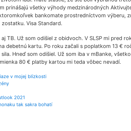
m prinášajú všetky výhody medzinárodných Aktivujte
 ktoromkoľvek bankomate prostredníctvom výberu, 
 zostatku. Visa Standard.
aj TB. Už som odišiel z obidvoch. V SLSP mi pred rok
a debetnú kartu. Po roku začali s poplatkom 13 € roč
e sila. Hneď som odišiel. Už som iba v mBanke, všet
mienka 80 € platby kartou mi teda vôbec nevadí.
aze v mojej blízkosti
zény
utlook 2021
monaku tak sakra bohatí