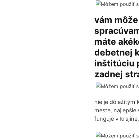
vám môže ú
spracúvam
máte akék
debetnej k
inštitúci
zadnej str
nie je dôležitým
meste, najlepši
funguje v krajine