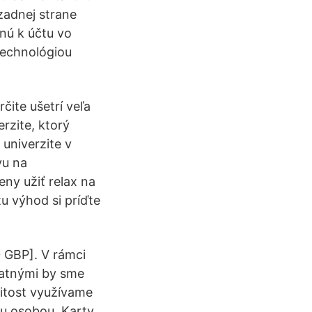
zadnej strane
nú k účtu vo
technológiou
ite ušetrí veľa
rzite, ktorý
univerzite v
vu na
ny užiť relax na
u výhod si príďte
 GBP]. V rámci
statnými by sme
žitost využívame
tou osobou. Karty