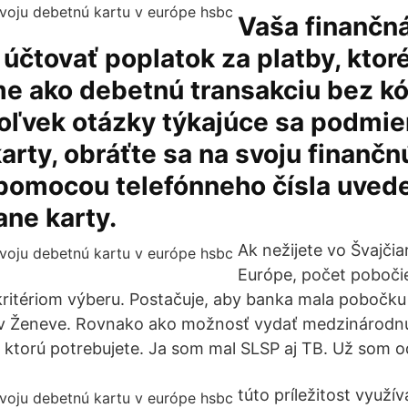
Vaša finančná
čtovať poplatok za platby, ktor
e ako debetnú transakciu bez kó
oľvek otázky týkajúce sa podmie
arty, obráťte sa na svoju finančn
u pomocou telefónneho čísla uved
ane karty.
Ak nežijete vo Švajčia
Európe, počet poboč
 kritériom výberu. Postačuje, aby banka mala pobočk
e v Ženeve. Rovnako ako možnosť vydať medzinárodnú
, ktorú potrebujete. Ja som mal SLSP aj TB. Už som od
túto príležitost využí