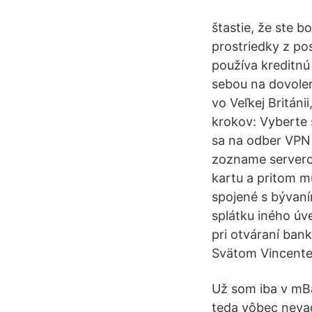
štastie, že ste b
prostriedky z po
používa kreditnú
sebou na dovolen
vo Veľkej Britán
krokov: Vyberte s
sa na odber VPN 
zozname serverov
kartu a pritom m
spojené s bývaní
splátku iného úv
pri otváraní ban
Svätom Vincente
Už som iba v mB
teda vôbec nevad