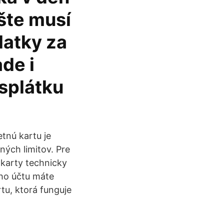
šte musí
latky za
de i
 splátku
etnú kartu je
ých limitov. Pre
 karty technicky
ho účtu máte
tu, ktorá funguje