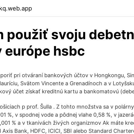
tkq.web.app
použiť svoju debet
v európe hsbc
oriť pri otváraní bankových účtov v Hongkongu, Si
Mauríciu, Svätom Vincente a Grenadínoch a v Lotyšs
kový účet získať kreditnú kartu a bankomatovú (debe
ošiciach p prof. Šulla . Z tohto množstva sa v polár
01 %, v spodnej vode a pôdnej vlahe 0,58 %, v jazerá
,001 % a v tkanivách živých organizmov Ak máte kre
 Axis Bank, HDFC, ICICI, SBI alebo Standard Charte