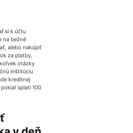
 si k účtu
te na bežné
ať, alebo nakúpiť
ok za platby,
koľvek otázky
čnú inštitúciu
de kreditnej
okiaľ splatí 100
ť
ka v deň