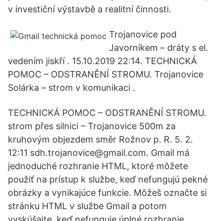
v investiční výstavbě a realitní činnosti.
Trojanovice pod
Javorníkem – dráty s el.
vedením jiskří . 15.10.2019 22:14. TECHNICKÁ
POMOC – ODSTRANĚNÍ STROMU. Trojanovice
Solárka – strom v komunikaci .
TECHNICKÁ POMOC – ODSTRANĚNÍ STROMU.
strom přes silnici – Trojanovice 500m za
kruhovým objezdem směr Rožnov p. R. 5. 2.
12:11 sdh.trojanovice@gmail.com. Gmail má
jednoduché rozhranie HTML, ktoré môžete
použiť na prístup k službe, keď nefungujú pekné
obrázky a vynikajúce funkcie. Môžeš označte si
stránku HTML v službe Gmail a potom
vyskúšajte, keď nefunguje úplné rozhranie.