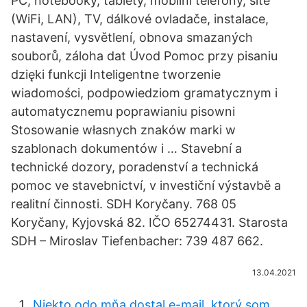
PC, notebooky, tablety, mobilní telefony, sítě
(WiFi, LAN), TV, dálkové ovladače, instalace,
nastavení, vysvětlení, obnova smazaných
souborů, záloha dat Úvod Pomoc przy pisaniu
dzięki funkcji Inteligentne tworzenie
wiadomości, podpowiedziom gramatycznym i
automatycznemu poprawianiu pisowni
Stosowanie własnych znaków marki w
szablonach dokumentów i … Stavební a
technické dozory, poradenství a technická
pomoc ve stavebnictví, v investiční výstavbě a
realitní činnosti. SDH Koryčany. 768 05
Koryčany, Kyjovská 82. IČO 65274431. Starosta
SDH – Miroslav Tiefenbacher: 739 487 662.
13.04.2021
Niekto odo mňa dostal e-mail, ktorý som