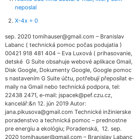
neposlal
X-4x = 0
sep. 2020 tomihauser@gmail.com – Branislav
Labanc ( technická pomoc počas podujatia )
00421 918 481 404 – Eva Luxová ( prihasovanie,
detské G Suite obsahuje webové aplikace Gmail,
Disk Google, Dokumenty Google, Google pomoc
s nastavením G Suite účtu, potřebují přeposílat e-
maily na Gmail nebo technická podpora, tel:
22438 2471, e-mail: jspacek@pef.czu.cz,
kancelář:&n 12. jún 2019 Autor:
jana.pikusova@gmail.com Technické inžinierske
poradenstvo a technická pomoc – prednostne
pre energiu a ekológiu; Poradenská, 12. sep.
2020 tomihauser@gmail.com – Branislav Labanc