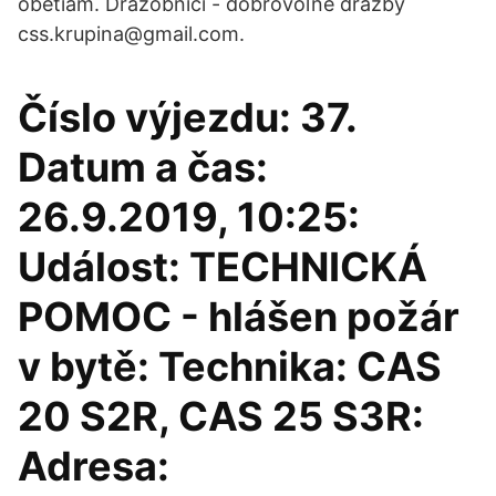
obetiam. Dražobníci - dobrovoľné dražby
css.krupina@gmail.com.
Číslo výjezdu: 37.
Datum a čas:
26.9.2019, 10:25:
Událost: TECHNICKÁ
POMOC - hlášen požár
v bytě: Technika: CAS
20 S2R, CAS 25 S3R:
Adresa: