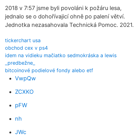
2018 v 7:57 jsme byli povoláni k požáru lesa,
jednalo se o dohořívajicí ohně po palení větví.
Jednotka nezasahovala Technická Pomoc. 2021.
tickerchart usa
obchod cex v ps4
idem na vidieku mačiatko sedmokráska a lewis
_predbežne_
bitcoinové podielové fondy alebo etf
VwpQw
ZCXKO
pFW
nh
JWc