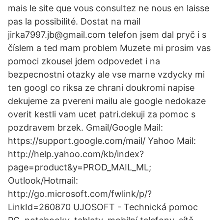
mais le site que vous consultez ne nous en laisse
pas la possibilité. Dostat na mail
jirka7997.jb@gmail.com telefon jsem dal pryč i s
číslem a ted mam problem Muzete mi prosim vas
pomoci zkousel jdem odpovedet i na
bezpecnostni otazky ale vse marne vzdycky mi
ten googl co riksa ze chrani doukromi napise
dekujeme za pvereni mailu ale google nedokaze
overit kestli vam ucet patri.dekuji za pomoc s
pozdravem brzek. Gmail/Google Mail:
https://support.google.com/mail/ Yahoo Mail:
http://help.yahoo.com/kb/index?
page=product&y=PROD_MAIL_ML;
Outlook/Hotmail:
http://go.microsoft.com/fwlink/p/?
LinkId=260870 UJOSOFT - Technická pomoc