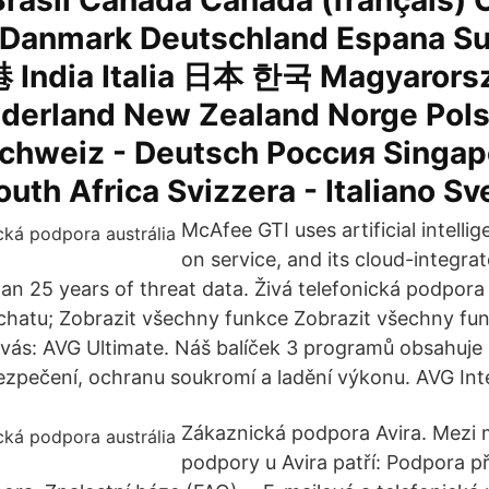
Brasil Canada Canada (français)
 Danmark Deutschland Espana S
 India Italia 日本 한국 Magyarors
derland New Zealand Norge Pol
Schweiz - Deutsch Россия Singap
outh Africa Svizzera - Italiano 
McAfee GTI uses artificial intelli
on service, and its cloud-integra
an 25 years of threat data. Živá telefonická podpor
chatu; Zobrazit všechny funkce Zobrazit všechny fu
ás: AVG Ultimate. Náš balíček 3 programů obsahuje 
ezpečení, ochranu soukromí a ladění výkonu. AVG Inte
Zákaznická podpora Avira. Mezi 
podpory u Avira patří: Podpora př