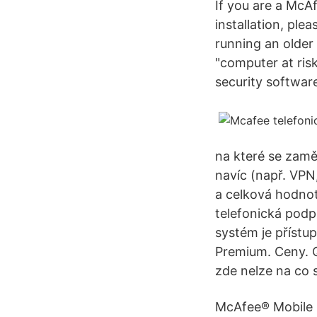
If you are a McA
installation, ple
running an older 
"computer at ris
security software
na které se zamě
navíc (např. VPN
a celková hodnot
telefonická podp
systém je přístu
Premium. Ceny. Q
zde nelze na co 
McAfee® Mobile 