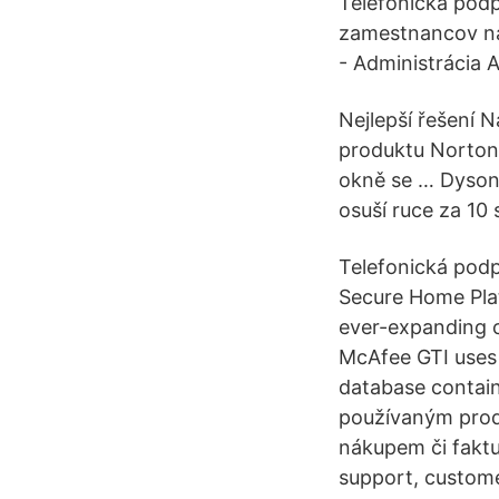
Telefonická podp
zamestnancov na 
- Administrácia 
Nejlepší řešení 
produktu Norton
okně se … Dyson 
osuší ruce za 10 
Telefonická podp
Secure Home Pla
ever-expanding c
McAfee GTI uses a
database contain
používaným produ
nákupem či faktu
support, customer