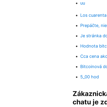
uu
Los cuarenta 
Prepáčte, nie
Je stránka d
Hodnota bitc
Cca cena akc
Bitcoinová d
5_00 hod
Zákaznická
chatu je z