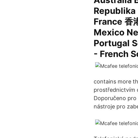
Australia 
Republika
France 香港
Mexico Ne
Portugal 
- French S
contains more th
prostřednictvím 
Doporučeno pro v
nástroje pro zab