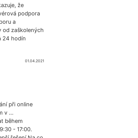
azuje, že
dvérová podpora
poru a
v od zaškolených
á 24 hodín
01.04.2021
ní při online
m v …
at během
9:30 - 17:00.
epší řešení Na co