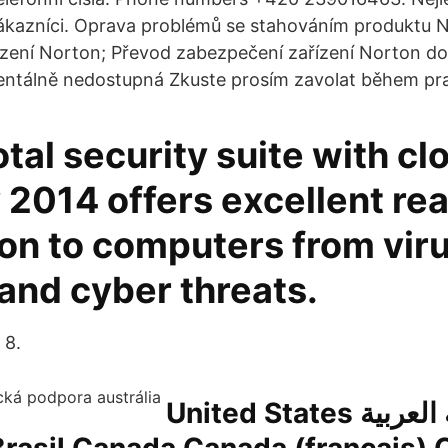
 zákazníci. Oprava problémů se stahováním produktu N
zení Norton; Převod zabezpečení zařízení Norton do
ntálně nedostupná Zkuste prosím zavolat během pr
tal security suite with cl
 2014 offers excellent rea
ion to computers from vir
and cyber threats.
 8.
United States اللغة العربية