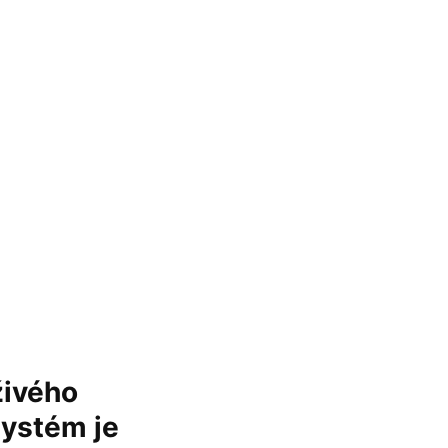
živého
systém je