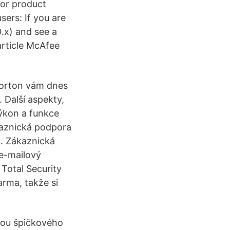
 or product
sers: If you are
0.x) and see a
article McAfee
Norton vám dnes
 Další aspekty,
výkon a funkce
ákaznická podpora
1. Zákaznická
 e-mailový
Total Security
arma, takže si
cou špičkového