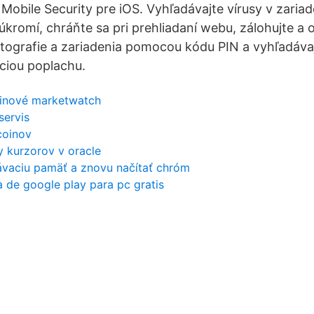
Mobile Security pre iOS. Vyhľadávajte vírusy v zariad
úkromí, chráňte sa pri prehliadaní webu, zálohujte a 
otografie a zariadenia pomocou kódu PIN a vyhľadáva
áciou poplachu.
inové marketwatch
servis
coinov
 kurzorov v oracle
ávaciu pamäť a znovu načítať chróm
a de google play para pc gratis