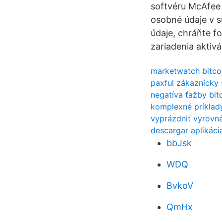
softvéru McAfee 
osobné údaje v s
údaje, chráňte f
zariadenia aktiv
marketwatch bitco
paxful zákaznícky 
negatíva ťažby bit
komplexné príklady
vyprázdniť vyrovn
descargar aplikáci
bbJsk
WDQ
BvkoV
QmHx