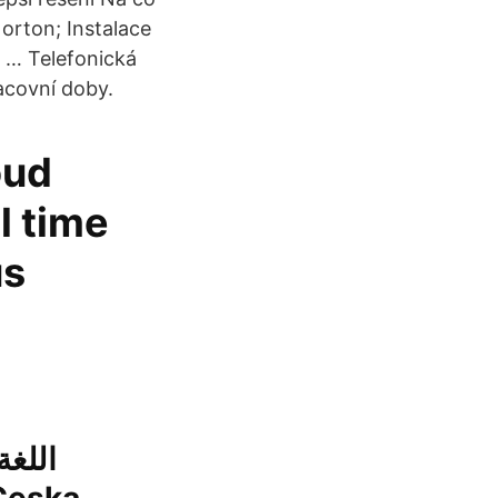
orton; Instalace
 … Telefonická
acovní doby.
oud
l time
us