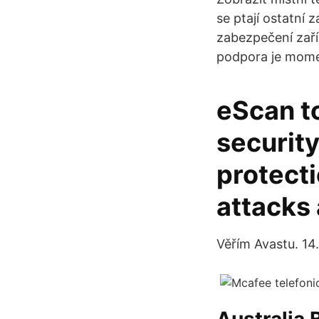
se ptají ostatní
zabezpečení zaří
podpora je mome
eScan to
security
protect
attacks 
Věřím Avastu. 14.