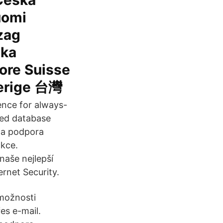
 Ceska
uomi
zag
ska
ore Suisse
Sverige 台灣
gence for always-
ted database
a a podpora
nkce.
naše nejlepší
rnet Security.
možnosti
es e-mail.