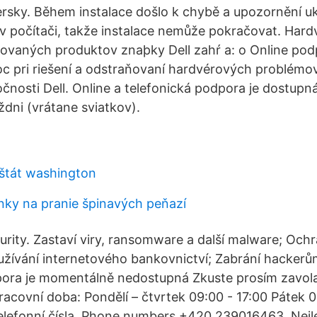
ersky. Během instalace došlo k chybě a upozornění uk
v počítači, takže instalace nemůže pokračovat. Har
ovaných produktov znaþky Dell zahŕ a: o Online pod
c pri riešení a odstraňovaní hardvérových problémo
čnosti Dell. Online a telefonická podpora je dostupn
ždni (vrátane sviatkov).
štát washington
nky na pranie špinavých peňazí
rity. Zastaví viry, ransomware a další malware; Ochrá
žívání internetového bankovnictví; Zabrání hackerů
pora je momentálně nedostupná Zkuste prosím zavol
racovní doba: Pondělí – čtvrtek 09:00 - 17:00 Pátek 0
telefonní čísla. Phone numbers +420 239016463. Nejl