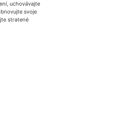
ení, uchovávajte
obnovujte svoje
jte stratené