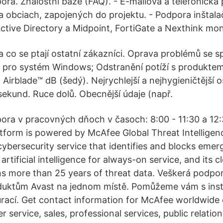
ora. Znalostní báze (FAQ). - E-mailová a telefonická
obciach, zapojených do projektu. - Podpora inštal
Active Directory a Midpoint, FortiGate a Nexthink mon
Na co se ptají ostatní zákazníci. Oprava problémů se 
 pro systém Windows; Odstranění potíží s produktem
Airblade™ dB (šedý). Nejrychlejší a nejhygieničtější 
sekund. Ruce dolů. Obecnější údaje (např.
ora v pracovných dňoch v časoch: 8:00 - 11:30 a 12:
tform is powered by McAfee Global Threat Intellige
ybersecurity service that identifies and blocks emerg
rtificial intelligence for always-on service, and its 
s more than 25 years of threat data. Veškerá podpo
ktům Avast na jednom místě. Pomůžeme vám s instal
rací. Get contact information for McAfee worldwide o
 service, sales, professional services, public relatio