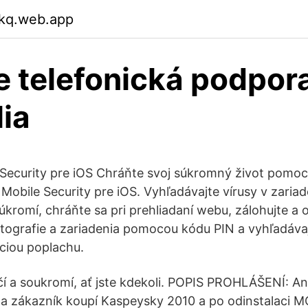
tkq.web.app
 telefonická podpor
lia
Security pre iOS Chráňte svoj súkromný život pomo
Mobile Security pre iOS. Vyhľadávajte vírusy v zariad
úkromí, chráňte sa pri prehliadaní webu, zálohujte a 
otografie a zariadenia pomocou kódu PIN a vyhľadáva
áciou poplachu.
čí a soukromí, ať jste kdekoli. POPIS PROHLÁŠENÍ: An
a zákazník koupí Kaspeysky 2010 a po odinstalaci 