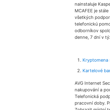
nainstaluje Kasp
MCAFEE je stále 
všetkých podpor
telefonickú pomo
odborníkov spolo
denne, 7 dní v tý
Kryptomena 
Kartelové ba
AVG Internet Secu
nakupování a pou
Telefonická pod
pracovní doby. P
Zobrazit místní 