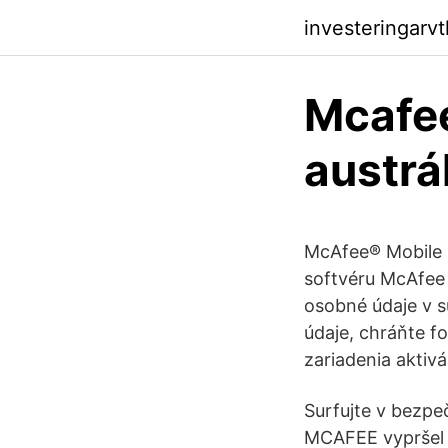
investeringarv
Mcafee
austrá
McAfee® Mobile 
softvéru McAfee 
osobné údaje v s
údaje, chráňte f
zariadenia aktiv
Surfujte v bezpe
MCAFEE vypršel 