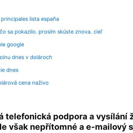
principales lista españa
čo sa pokazilo. prosím skúste znova. cieľ
ole google
oinu dnes v dolároch
ie dnes
olárová cena naživo
 telefonická podpora a vysílání 
de však nepřítomné a e-mailový 