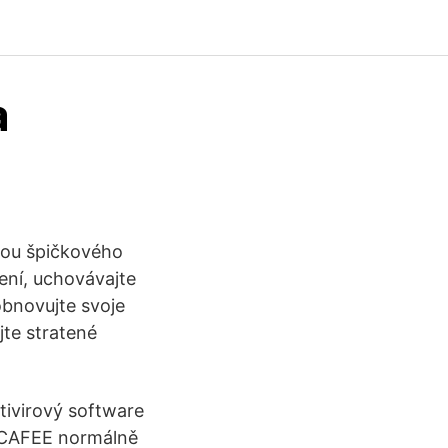
a
cou špičkového
ení, uchovávajte
obnovujte svoje
jte stratené
tivirový software
MCAFEE normálně