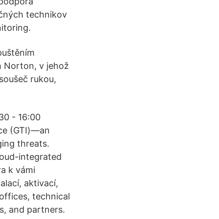
 podpora
ačných technikov
itoring.
spuštěním
 Norton, v jehož
osoušeč rukou,
30 - 16:00
nce (GTI)—an
ing threats.
cloud-integrated
ra k vámi
ací, aktivací,
ffices, technical
ns, and partners.