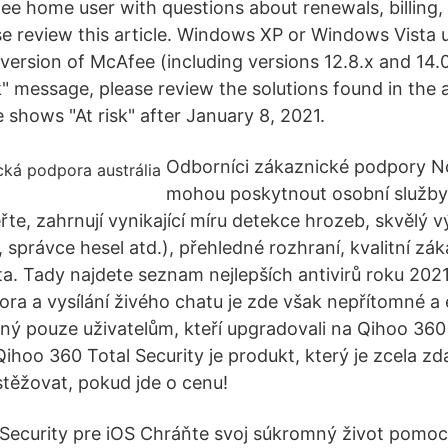
fee home user with questions about renewals, billing,
ase review this article. Windows XP or Windows Vista u
version of McAfee (including versions 12.8.x and 14.
k" message, please review the solutions found in the 
 shows "At risk" after January 8, 2021.
Odborníci zákaznické podpory 
mohou poskytnout osobní služby.
řte, zahrnují vynikající míru detekce hrozeb, skvělý 
, správce hesel atd.), přehledné rozhraní, kvalitní z
a. Tady najdete seznam nejlepších antivirů roku 202
ora a vysílání živého chatu je zde však nepřítomné a
pný pouze uživatelům, kteří upgradovali na Qihoo 360 
ihoo 360 Total Security je produkt, který je zcela zd
stěžovat, pokud jde o cenu!
Security pre iOS Chráňte svoj súkromný život pomo